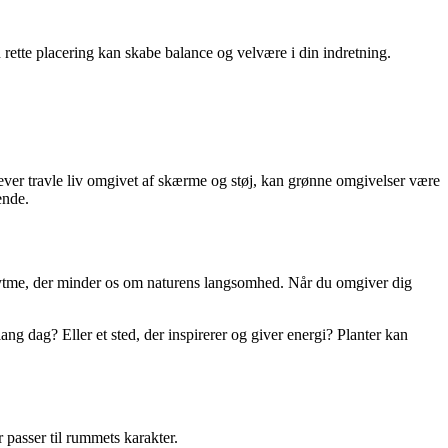
n rette placering kan skabe balance og velvære i din indretning.
lever travle liv omgivet af skærme og støj, kan grønne omgivelser være
ende.
g rytme, der minder os om naturens langsomhed. Når du omgiver dig
ang dag? Eller et sted, der inspirerer og giver energi? Planter kan
r passer til rummets karakter.