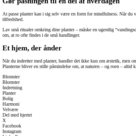
Gør pasningen til en del af hverdagen
At passe planter kan i sig selv være en form for mindfulness. Når du v
tilfredshed.
Lav små ritualer omkring dine planter – måske en ugentlig “vandingsda
om, at ro ofte findes i de små handlinger.
Et hjem, der ånder
Når du indretter med planter, handler det ikke kun om æstetik, men om 
Planterne bliver en stille påmindelse om, at naturen – og roen – altid k
Blomster
Blomster
Indretning
Planter
Bolig
Harmoni
Velvære
Del med hjertet
X
Facebook
Instagram