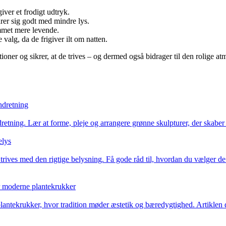
iver et frodigt udtryk.
arer sig godt med mindre lys.
mmet mere levende.
alg, da de frigiver ilt om natten.
tioner og sikrer, at de trives – og dermed også bidrager til den rolige a
ndretning
etning. Lær at forme, pleje og arrangere grønne skulpturer, der skaber ro
elys
trives med den rigtige belysning. Få gode råd til, hvordan du vælger de 
or moderne plantekrukker
lantekrukker, hvor tradition møder æstetik og bæredygtighed. Artiklen 