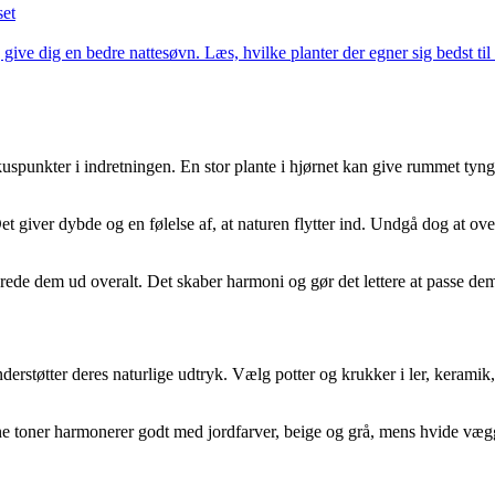
set
 give dig en bedre nattesøvn. Læs, hvilke planter der egner sig bedst t
uspunkter i indretningen. En stor plante i hjørnet kan give rummet tyng
 giver dybde og en følelse af, at naturen flytter ind. Undgå dog at ov
sprede dem ud overalt. Det skaber harmoni og gør det lettere at passe de
derstøtter deres naturlige udtryk. Vælg potter og krukker i ler, keramik, 
 toner harmonerer godt med jordfarver, beige og grå, mens hvide vægge 