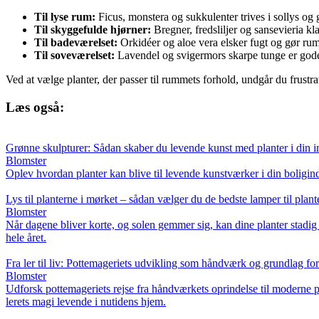
Til lyse rum:
Ficus, monstera og sukkulenter trives i sollys og g
Til skyggefulde hjørner:
Bregner, fredsliljer og sansevieria kl
Til badeværelset:
Orkidéer og aloe vera elsker fugt og gør ru
Til soveværelset:
Lavendel og svigermors skarpe tunge er gode v
Ved at vælge planter, der passer til rummets forhold, undgår du frustra
Læs også:
Grønne skulpturer: Sådan skaber du levende kunst med planter i din i
Blomster
Oplev hvordan planter kan blive til levende kunstværker i din boligindr
Lys til planterne i mørket – sådan vælger du de bedste lamper til plant
Blomster
Når dagene bliver korte, og solen gemmer sig, kan dine planter stadig 
hele året.
Fra ler til liv: Pottemageriets udvikling som håndværk og grundlag f
Blomster
Udforsk pottemageriets rejse fra håndværkets oprindelse til moderne p
lerets magi levende i nutidens hjem.