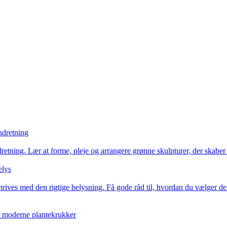
ndretning
etning. Lær at forme, pleje og arrangere grønne skulpturer, der skaber ro
elys
trives med den rigtige belysning. Få gode råd til, hvordan du vælger de 
or moderne plantekrukker