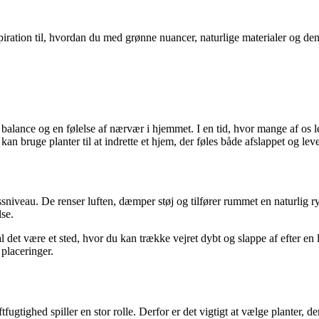
nspiration til, hvordan du med grønne nuancer, naturlige materialer og de
balance og en følelse af nærvær i hjemmet. I en tid, hvor mange af os 
 kan bruge planter til at indrette et hjem, der føles både afslappet og lev
ressniveau. De renser luften, dæmper støj og tilfører rummet en naturli
lse.
l det være et sted, hvor du kan trække vejret dybt og slappe af efter en l
 placeringer.
ugtighed spiller en stor rolle. Derfor er det vigtigt at vælge planter, de