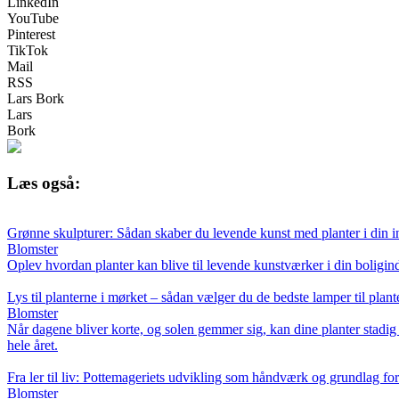
LinkedIn
YouTube
Pinterest
TikTok
Mail
RSS
Lars Bork
Lars
Bork
Læs også:
Grønne skulpturer: Sådan skaber du levende kunst med planter i din i
Blomster
Oplev hvordan planter kan blive til levende kunstværker i din boligindr
Lys til planterne i mørket – sådan vælger du de bedste lamper til plant
Blomster
Når dagene bliver korte, og solen gemmer sig, kan dine planter stadig 
hele året.
Fra ler til liv: Pottemageriets udvikling som håndværk og grundlag f
Blomster