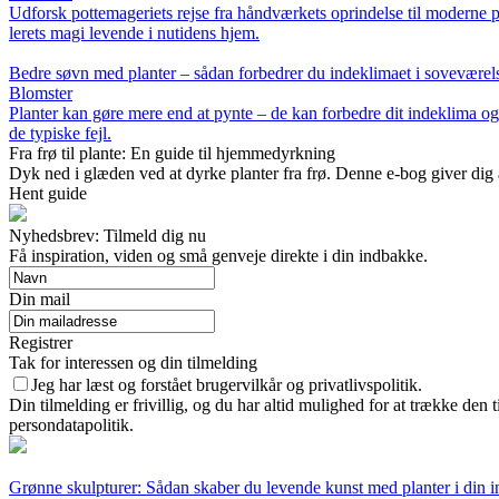
Udforsk pottemageriets rejse fra håndværkets oprindelse til moderne p
lerets magi levende i nutidens hjem.
Bedre søvn med planter – sådan forbedrer du indeklimaet i soveværel
Blomster
Planter kan gøre mere end at pynte – de kan forbedre dit indeklima og
de typiske fejl.
Fra frø til plante: En guide til hjemmedyrkning
Dyk ned i glæden ved at dyrke planter fra frø. Denne e-bog giver dig al
Hent guide
Nyhedsbrev: Tilmeld dig nu
Få inspiration, viden og små genveje direkte i din indbakke.
Din mail
Registrer
Tak for interessen og din tilmelding
Jeg har læst og forstået brugervilkår og privatlivspolitik.
Din tilmelding er frivillig, og du har altid mulighed for at trække den
persondatapolitik.
Grønne skulpturer: Sådan skaber du levende kunst med planter i din i