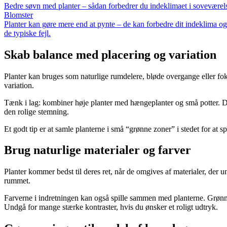
Bedre søvn med planter – sådan forbedrer du indeklimaet i soveværel
Blomster
Planter kan gøre mere end at pynte – de kan forbedre dit indeklima og
de typiske fejl.
Skab balance med placering og variation
Planter kan bruges som naturlige rumdelere, bløde overgange eller fok
variation.
Tænk i lag: kombiner høje planter med hængeplanter og små potter. Det
den rolige stemning.
Et godt tip er at samle planterne i små “grønne zoner” i stedet for at 
Brug naturlige materialer og farver
Planter kommer bedst til deres ret, når de omgives af materialer, der un
rummet.
Farverne i indretningen kan også spille sammen med planterne. Grønne
Undgå for mange stærke kontraster, hvis du ønsker et roligt udtryk.