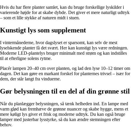
Hvis du har flere planter samlet, kan du bruge forskellige lyskilder i
varierende højde for at skabe dybde. Det giver et mere naturligt udtryk
– som et lille stykke af naturen midt i stuen.
Kunstigt lys som supplement
I vintermånederne, hvor dagslyset er sparsomt, kan selv de mest
lyselskende planter få det svært. Her kan kunstigt lys være redningen.
Moderne LED-plantelys bruger minimalt med strøm og kan indstilles
til at efterligne solens rytme.
Placér lampen 20–40 cm over planten, og lad den lyse 10–12 timer om
dagen. Det kan gøre en markant forskel for planternes trivsel – især for
dem, der står langt fra vinduerne.
Gør belysningen til en del af din grønne stil
Når du planlægger belysningen, så tænk helheden ind. En lampe med
varm glød kan fremhæve de grønne nuancer og skabe hygge, mens et
mere køligt lys giver et frisk og moderne udtryk. Du kan også bruge
lamper med justerbar lysstyrke, så du kan ændre stemningen efter
behov.