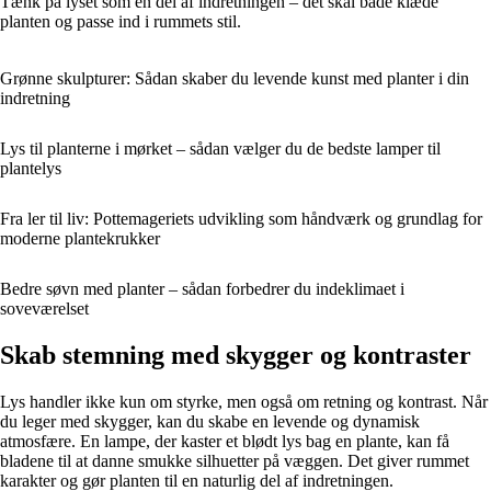
Tænk på lyset som en del af indretningen – det skal både klæde
planten og passe ind i rummets stil.
Grønne skulpturer: Sådan skaber du levende kunst med planter i din
indretning
Lys til planterne i mørket – sådan vælger du de bedste lamper til
plantelys
Fra ler til liv: Pottemageriets udvikling som håndværk og grundlag for
moderne plantekrukker
Bedre søvn med planter – sådan forbedrer du indeklimaet i
soveværelset
Skab stemning med skygger og kontraster
Lys handler ikke kun om styrke, men også om retning og kontrast. Når
du leger med skygger, kan du skabe en levende og dynamisk
atmosfære. En lampe, der kaster et blødt lys bag en plante, kan få
bladene til at danne smukke silhuetter på væggen. Det giver rummet
karakter og gør planten til en naturlig del af indretningen.