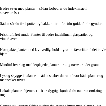
Bedre søvn med planter – sådan forbedrer du indeklimaet i
soveværelset
Sådan sår du frø i potter og bakker – trin-for-trin-guide for begyndere
Frisk luft året rundt: Planter til bedre indeklima i glaspartier og
vinterhaver
Kompakte planter med lavt vedligehold – grønne favoritter til det travle
hjem
Mindful hverdag med letplejede planter – ro og nærvær i det grønne
Lys og skygge i balance – sådan skaber du rum, hvor både planter og
mennesker trives
Lokale planter i hjemmet – bæredygtig skønhed fra naturen omkring
dig
Grønne skulpturer: Sådan skaber du levende kunst med planter i din