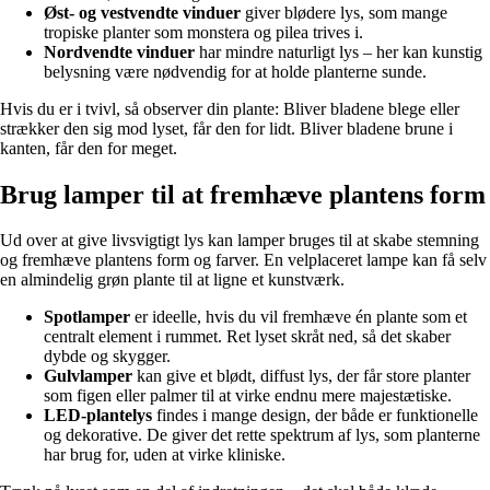
Øst- og vestvendte vinduer
giver blødere lys, som mange
tropiske planter som monstera og pilea trives i.
Nordvendte vinduer
har mindre naturligt lys – her kan kunstig
belysning være nødvendig for at holde planterne sunde.
Hvis du er i tvivl, så observer din plante: Bliver bladene blege eller
strækker den sig mod lyset, får den for lidt. Bliver bladene brune i
kanten, får den for meget.
Brug lamper til at fremhæve plantens form
Ud over at give livsvigtigt lys kan lamper bruges til at skabe stemning
og fremhæve plantens form og farver. En velplaceret lampe kan få selv
en almindelig grøn plante til at ligne et kunstværk.
Spotlamper
er ideelle, hvis du vil fremhæve én plante som et
centralt element i rummet. Ret lyset skråt ned, så det skaber
dybde og skygger.
Gulvlamper
kan give et blødt, diffust lys, der får store planter
som figen eller palmer til at virke endnu mere majestætiske.
LED-plantelys
findes i mange design, der både er funktionelle
og dekorative. De giver det rette spektrum af lys, som planterne
har brug for, uden at virke kliniske.