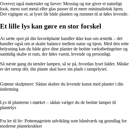
Overvej også materialer og farver: Messing og træ giver et naturligt
look, mens sort metal eller glas passer til et mere minimalistisk hjem.
Det vigtigste er, at lyset får både planten og rummet til at føles levende.
Et lille lys kan gøre en stor forskel
At sætte spot på din favoritplante handler ikke kun om æstetik – det
handler også om at skabe balance mellem natur og hjem. Med den rette
belysning kan du både give dine planter de bedste vækstbetingelser og
samtidig skabe et rum, der føles varmt, levende og personligt.
Så næste gang du tænder lampen, så se på, hvordan lyset falder. Måske
er det netop dér, din plante skal have sin plads i rampelyset.
Grønne skulpturer: Sådan skaber du levende kunst med planter i din
indretning
Lys til planterne i mørket – sådan vælger du de bedste lamper til
plantelys
Fra ler til liv: Pottemageriets udvikling som håndværk og grundlag for
moderne plantekrukker