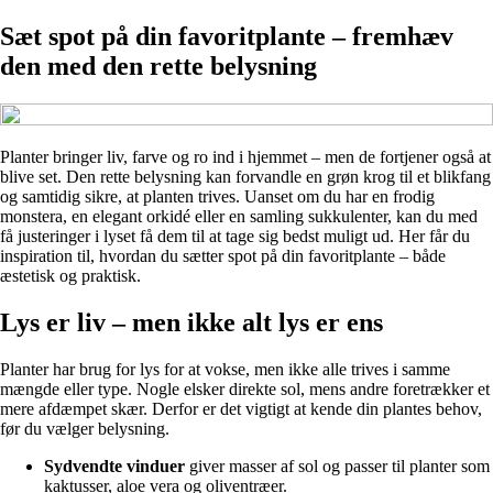
Sæt spot på din favoritplante – fremhæv
den med den rette belysning
Planter bringer liv, farve og ro ind i hjemmet – men de fortjener også at
blive set. Den rette belysning kan forvandle en grøn krog til et blikfang
og samtidig sikre, at planten trives. Uanset om du har en frodig
monstera, en elegant orkidé eller en samling sukkulenter, kan du med
få justeringer i lyset få dem til at tage sig bedst muligt ud. Her får du
inspiration til, hvordan du sætter spot på din favoritplante – både
æstetisk og praktisk.
Lys er liv – men ikke alt lys er ens
Planter har brug for lys for at vokse, men ikke alle trives i samme
mængde eller type. Nogle elsker direkte sol, mens andre foretrækker et
mere afdæmpet skær. Derfor er det vigtigt at kende din plantes behov,
før du vælger belysning.
Sydvendte vinduer
giver masser af sol og passer til planter som
kaktusser, aloe vera og oliventræer.